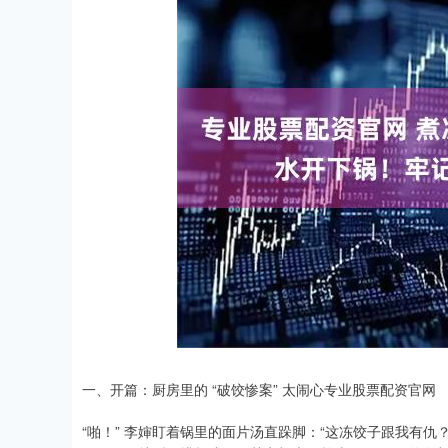
一、开篇：厨房里的 “破饺惨案” 太闹心专业股票配资官网
“啪！” 李婶盯着锅里的面片汤直跺脚：“这冻饺子跟我有仇