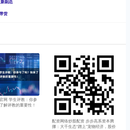
位新副总
带货
官网 学生评教：你参
了解评教的重要性！
配资网络炒股配资 步步高系资本腾
挪：大千生态“蹭上”宠物经济，股价