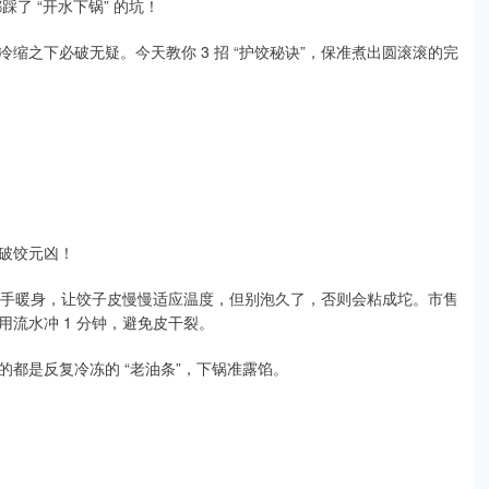
了 “开水下锅” 的坑！
缩之下必破无疑。今天教你 3 招 “护饺秘诀”，保准煮出圆滚滚的完
破饺元凶！
门前搓手暖身，让饺子皮慢慢适应温度，但别泡久了，否则会粘成坨。市售
流水冲 1 分钟，避免皮干裂。
都是反复冷冻的 “老油条”，下锅准露馅。