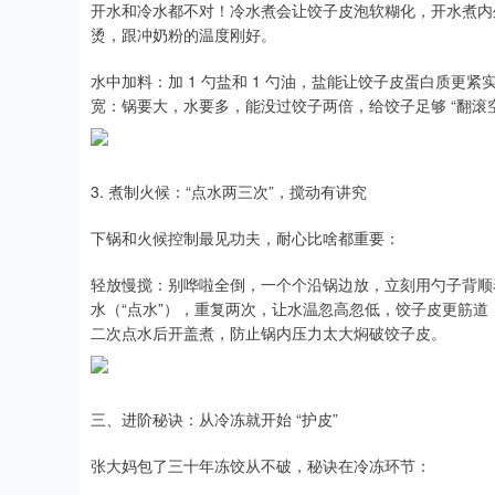
开水和冷水都不对！冷水煮会让饺子皮泡软糊化，开水煮内外
烫，跟冲奶粉的温度刚好。
水中加料：加 1 勺盐和 1 勺油，盐能让饺子皮蛋白质
宽：锅要大，水要多，能没过饺子两倍，给饺子足够 “翻滚
3. 煮制火候：“点水两三次”，搅动有讲究
下锅和火候控制最见功夫，耐心比啥都重要：
轻放慢搅：别哗啦全倒，一个个沿锅边放，立刻用勺子背顺
水（“点水”），重复两次，让水温忽高忽低，饺子皮更筋
二次点水后开盖煮，防止锅内压力太大焖破饺子皮。
三、进阶秘诀：从冷冻就开始 “护皮”
张大妈包了三十年冻饺从不破，秘诀在冷冻环节：