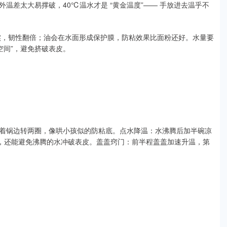
温差太大易撑破，40℃温水才是 “黄金温度”—— 手放进去温乎不
更紧实，韧性翻倍；油会在水面形成保护膜，防粘效果比面粉还好。水量要
空间”，避免挤破表皮。
着锅边转两圈，像哄小孩似的防粘底。点水降温：水沸腾后加半碗凉
道，还能避免沸腾的水冲破表皮。盖盖窍门：前半程盖盖加速升温，第