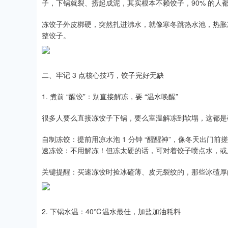
子，下锅就裂、捞起成泥，其实根本不赖饺子，90% 的人都踩
冻饺子外皮梆硬，突然扎进沸水，就像寒冬跳热水池，热胀冷
整饺子。
二、牢记 3 点核心技巧，饺子完好无缺
1. 煮前 “醒饺”：别直接解冻，要 “温水唤醒”
很多人要么直接冻饺子下锅，要么室温解冻到软塌，这都是
自制冻饺：提前用凉水泡 1 分钟 “醒醒神”，像冬天出
速冻饺：不用解冻！但冻太硬的话，可对着饺子喷点水，或用
关键提醒：买速冻饺时捡冰碴薄、皮无裂纹的，那些冰碴厚的
2. 下锅水温：40℃温水最佳，加盐加油耗料