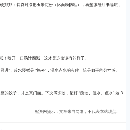
至硬邦邦；装袋时撒把玉米淀粉（比面粉防粘），再垫张硅油纸隔层，
啦！咬开一口汤汁四溅，这才是冻饺该有的样子。
 “冒进”，冷水慢煮是 “拖沓”，温水点水的火候，恰是做事的分寸感。
整的饺子，才是真门面。下次煮冻饺，记好 “醒饺、温水、点水” 这 3
配资网提示：文章来自网络，不代表本站观点。