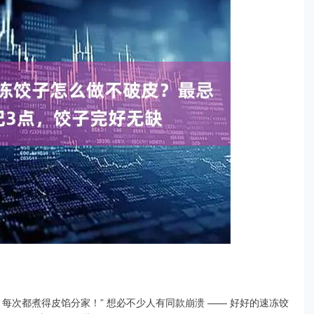
？每次都煮得皮馅分家！” 想必不少人有同款崩溃 —— 好好的速冻饺