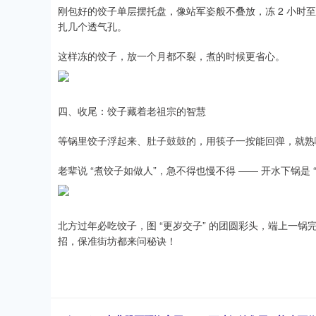
刚包好的饺子单层摆托盘，像站军姿般不叠放，冻 2 小时
扎几个透气孔。
这样冻的饺子，放一个月都不裂，煮的时候更省心。
四、收尾：饺子藏着老祖宗的智慧
等锅里饺子浮起来、肚子鼓鼓的，用筷子一按能回弹，就熟
老辈说 “煮饺子如做人”，急不得也慢不得 —— 开水下锅是
北方过年必吃饺子，图 “更岁交子” 的团圆彩头，端上一锅完
招，保准街坊都来问秘诀！