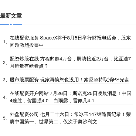
最新文章
在线配资服务 SpaceX将于8月5日举行财报电话会，股东
1、
问题激烈投票中
配资炒股在线 方程豹超4万台，腾势接近2万台，比亚迪7
2、
月销量有啥看点？
股市股票配资 玩家再愤怒也没用！索尼坚持取消PS光盘
3、
在线配资开户网站 7月26日：斯诺克25日凌晨消息！中国
4、
4连胜，贺国强4-0，白雨露，雷佩凡4-1
外盘配资公司 七月二十六日：常冰玉147缔造新纪录！荣
5、
膺中国第一、世界第二，仅次于奥沙利文