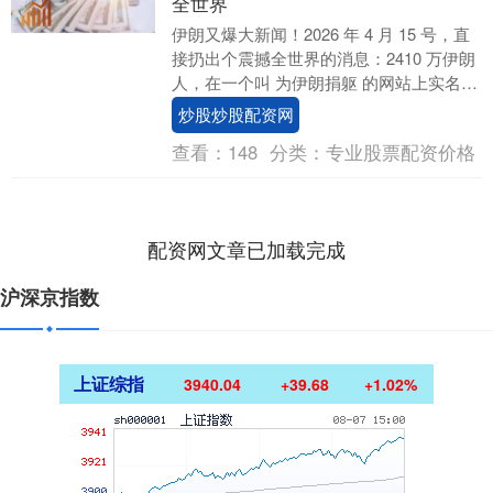
全世界
伊朗又爆大新闻！2026 年 4 月 15 号，直
接扔出个震撼全世界的消息：2410 万伊朗
人，在一个叫 为伊朗捐躯 的网站上实名登
记，全都表态 ——国家有难，....
炒股炒股配资网
查看：
148
分类：
专业股票配资价格
配资网文章已加载完成
沪深京指数
上证综指
3940.04
+39.68
+1.02%