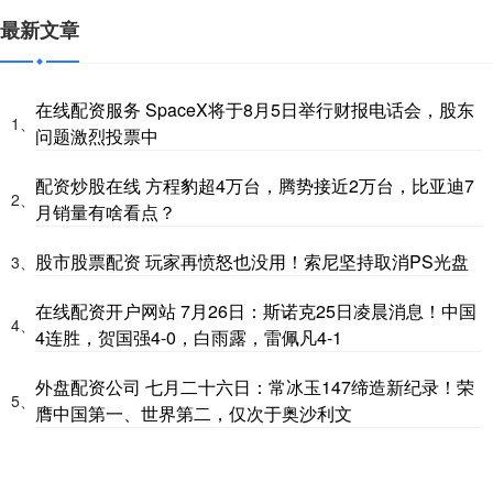
最新文章
在线配资服务 SpaceX将于8月5日举行财报电话会，股东
1、
问题激烈投票中
配资炒股在线 方程豹超4万台，腾势接近2万台，比亚迪7
2、
月销量有啥看点？
股市股票配资 玩家再愤怒也没用！索尼坚持取消PS光盘
3、
在线配资开户网站 7月26日：斯诺克25日凌晨消息！中国
4、
4连胜，贺国强4-0，白雨露，雷佩凡4-1
外盘配资公司 七月二十六日：常冰玉147缔造新纪录！荣
5、
膺中国第一、世界第二，仅次于奥沙利文